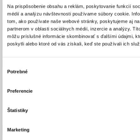
Na prispôsobenie obsahu a reklám, poskytovanie funkcií soc
médií a analýzu návštevnosti používame súbory cookie. Inf
Vaše priezvisko
tom, ako používate naše webové stránky, poskytujeme aj n
partnerom v oblasti sociálnych médií, inzercie a analýzy. Títo
E-mail
môžu príslušné informácie skombinovať s ďalšími údajmi, kt
poskytli alebo ktoré od vás získali, keď ste používali ich služ
Tel. číslo
Výber
Potrebné
Správa
súhlasu
Preferencie
Štatistiky
Súhlasím so spracovaním
osobných údajov
Odoslať formulár
Marketing